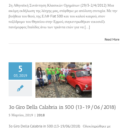
2η Αθηναϊκή Συνάντηση Κλασικών Οχημάτων (29/3-2/4/2012) Μια
ακόμη εκδήλωση της λέσχης μας, στέφθηκε με απόλυτη επιτυχία. Με την
βοήθεια του θεού, της ΕΛΦ Fiat 500 και του καλού καιρού, στον
πεζόδρομο του Θησείου στην Ερμού, συγκεντρωθήκαν εικοσιέξι
πανέμορφες Ιταλίδες άνω των τριάντα ετών για να [...]
Read More
5
03, 2019
 Della Calabria in
13-19/06/2018)
2018
3o Giro Della Calabria in 500 (13-19/06/2018)
5 Μαρτίου, 2019
|
2018
3o Giro Della Calabria in 500 (13-19/06/2018) Ολοκληρώθηκε με