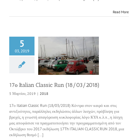
Read More
5
03, 2019
alian Classic Run
8/03/2018)
2018
17ο Italian Classic Run (18/03/2018)
5 Μαρτίου, 2019
|
2018
17ο Italian Classic Run (18/03/2018) Κόντρα στον καιρό και στις
αντιξοότητες, παράλληλες εκδηλώσεις άλλων λεσχών, πρόβλεψη για
βροχές, η γνωστή απαγόρευση κυκλοφορίας λόγο ΚΥΑ κ.λ.π., η λέσχη
μας αποφάσισε να πραγματοποιήσει την προγραμματισμένη από τον
Οκτώβριο του 2017 εκδήλωση 17Th ITALIAN CLASSIC RUN 2018, μια
εκδήλωση θεσμό [...]