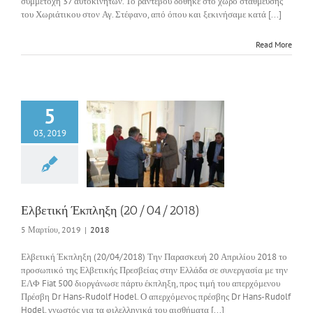
συμμετοχή 37 αυτοκινήτων. Το ραντεβού δόθηκε στο χώρο στάθμευσης
του Χωριάτικου στον Αγ. Στέφανο, από όπου και ξεκινήσαμε κατά [...]
Read More
5
03, 2019
τική Έκπληξη
0/04/2018)
2018
Ελβετική Έκπληξη (20/04/2018)
5 Μαρτίου, 2019
|
2018
Ελβετική Έκπληξη (20/04/2018) Την Παρασκευή 20 Απριλίου 2018 το
προσωπικό της Ελβετικής Πρεσβείας στην Ελλάδα σε συνεργασία με την
ΕΛΦ Fiat 500 διοργάνωσε πάρτυ έκπληξη, προς τιμή του απερχόμενου
Πρέσβη Dr Hans-Rudolf Hodel. Ο απερχόμενος πρέσβης Dr Hans-Rudolf
Hodel, γνωστός για τα φιλελληνικά του αισθήματα [...]