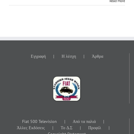
Read More
Εγγραφή
Η λέσχη
Άρθρα
Fiat 500 Television
Από τα παλιά
Άλλες Εκδόσεις
Το Δ.Σ
Προφίλ