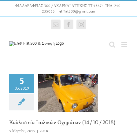
Skip
ΦΙΛΑΔΕΛΦΕΙΑΣ 300 / ΑΧΑΡΝΑΙ ΑΤΤΙΚΗΣ ΤΤ 13671 ΤΗΛ. 210-
to
235033
|
elffiat500@gmail.com
content
Email
Facebook
Instagram
5
03, 2019
στεία Ιταλικών
ων (14/10/2018)
2018
Καλλιστεία Ιταλικών Οχημάτων (14/10/2018)
5 Μαρτίου, 2019
|
2018