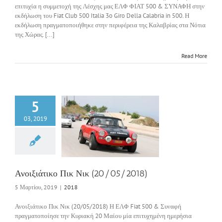
επιτυχία η συμμετοχή της Λέσχης μας ΕΛΦ ΦΙΑΤ 500 & ΣΥΝΑΦΗ στην
εκδήλωση του Fiat Club 500 Italia 3o Giro Della Calabria in 500. Η
εκδήλωση πραγματοποιήθηκε στην περιφέρεια της Καλαβρίας στα Νότια
της Χώρας. [...]
Read More
5
03, 2019
ιάτικο Πικ Νικ
0/05/2018)
2018
Ανοιξιάτικο Πικ Νικ (20/05/2018)
5 Μαρτίου, 2019
|
2018
Ανοιξιάτικο Πικ Νικ (20/05/2018) Η ΕΛΦ Fiat 500 & Συναφή
πραγματοποίησε την Κυριακή 20 Μαίου μία επιτυχημένη ημερήσια