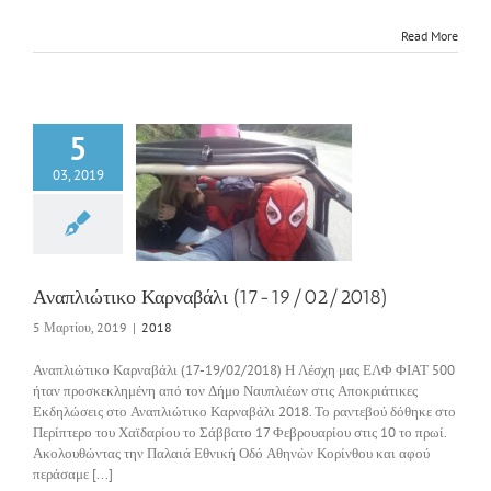
Read More
5
03, 2019
ώτικο Καρναβάλι
-19/02/2018)
2018
Αναπλιώτικο Καρναβάλι (17-19/02/2018)
5 Μαρτίου, 2019
|
2018
Αναπλιώτικο Καρναβάλι (17-19/02/2018) Η Λέσχη μας ΕΛΦ ΦΙΑΤ 500
ήταν προσκεκλημένη από τον Δήμο Ναυπλιέων στις Αποκριάτικες
Εκδηλώσεις στο Αναπλιώτικο Καρναβάλι 2018. Το ραντεβού δόθηκε στο
Περίπτερο του Χαϊδαρίου το Σάββατο 17 Φεβρουαρίου στις 10 το πρωί.
Ακολουθώντας την Παλαιά Εθνική Οδό Αθηνών Κορίνθου και αφού
περάσαμε [...]