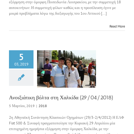
εξόρμηση στην όμορφη Ποσειδωνία Λουτρακίου, με την συμμετοχή 18
αυτοκινήτων. Η συμμετοχή φίλων καθώς και η προσέλευση έγινε με
μικρά προβλήματα λόγω της διεξαγωγής του 1ου Αττικού [...]
Read More
5
03, 2019
άτικη βόλτα στη
α (29/04/2018)
2018
Ανοιξιάτικη βόλτα στη Χαλκίδα (29/04/2018)
5 Μαρτίου, 2019
|
2018
2η Αθηναϊκή Συνάντηση Κλασικών Οχημάτων (29/3-2/4/2012) Η ΕΛΦ
Fiat 500 & Συναφή πραγματοποίησε την Κυριακή 29 Απριλίου μία
επιτυχημένη ημερήσια εξόρμηση στην όμορφη Χαλκίδα, με την