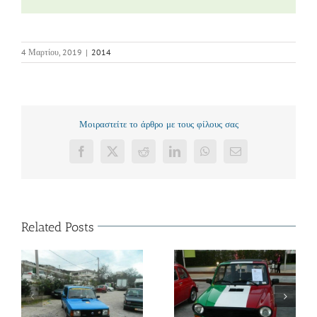
4 Μαρτίου, 2019
|
2014
Μοιραστείτε το άρθρο με τους φίλους σας
Facebook
X
Reddit
LinkedIn
WhatsApp
Email
Related Posts
14
VIVA ITALIA (30/09-
13ο Italian Classic Run