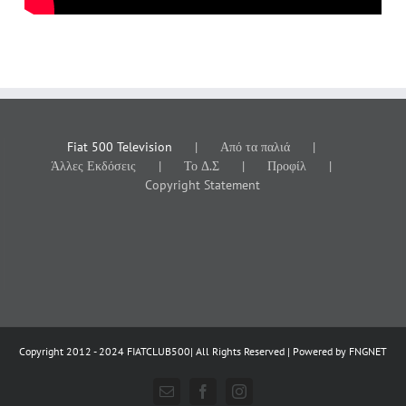
Fiat 500 Television
Από τα παλιά
Άλλες Εκδόσεις
Το Δ.Σ
Προφίλ
Copyright Statement
Copyright 2012 - 2024 FIATCLUB500| All Rights Reserved | Powered by
FNGNET
Email
Facebook
Instagram