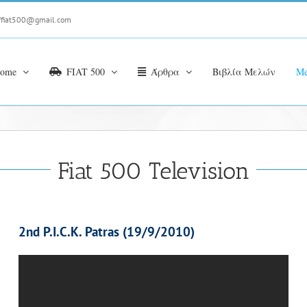
ffiat500@gmail.com
ome
FIAT 500
Άρθρα
Βιβλία Μελών
Me
Fiat 500 Television
2nd P.I.C.K. Patras (19/9/2010)