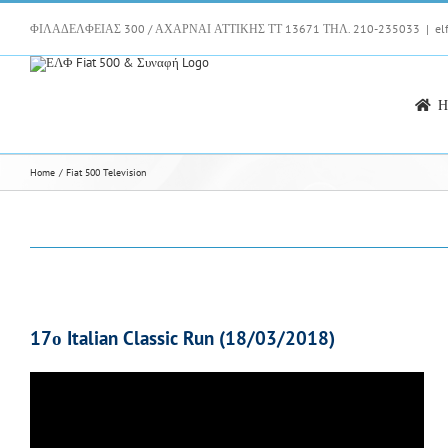
Skip
to
ΦΙΛΑΔΕΛΦΕΙΑΣ 300 / ΑΧΑΡΝΑΙ ΑΤΤΙΚΗΣ ΤΤ 13671 ΤΗΛ. 210-235033
|
el
content
H
Home
Fiat 500 Television
17ο Italian Classic Run
(18/03/2018)