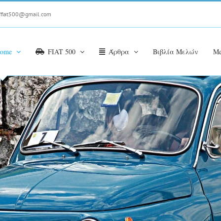
ffiat500@gmail.com
ome
FIAT 500
Άρθρα
Βιβλία Μελών
Me
ΕΚΡΔΟΜΕΣ ΚΑ
ΕΚΔΗΛΩΣΕΙΣ