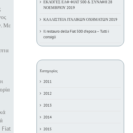
ΕΚΛΟΓΕΣ ΕΛΦ ΦΙΑΤ 500 & ΣΥΝΑΦΗ 28
ΝΟΕΜΒΡΙΟΥ 2019
ς
νος
ΚΑΛΛΙΣΤΕΙΑ ΙΤΑΛΙΚΩΝ ΟΧΗΜΑΤΩΝ 2019
ν. Με
Il restauro della Fiat 500 d’epoca – Tutti i
consigli
επτα
Kατηγορίες
οι
2011
ορία
2012
2013
ικά
2014
νά
 Fiat
2015