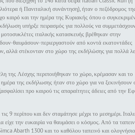
 που διεξήχθη το 14ο κατά σειρά Italian Classic Run (ή
λιότερα ή Πανιταλική συνάντηση), ήταν ο πεζόδρομος τη
χο καιρό και την ημέρα της Κυριακής όπου ο συγκεκριμέ
 εκδήλωση υπήρξε πειρασμός για πολλούς να συμμετάσχου
ι μοτοσυκλέτες ιταλικής κατασκευής βρέθηκαν στην
α δουν-θαυμάσουν-περιεργαστούν από κοντά εκατοντάδες
υν, αλλά στέκονταν στο χώρο της εκδήλώσης για πολλά λ
έλη της Λέσχης περιποιήθηκαν το χώρο, κρέμασαν και το
 ημέρα της εκδήλωσης ήταν στο χώρο για να ξεκινήσουν 
ξασφαλίσει προ καιρού τις απαραίτητες άδειες από την Εφ
ις 9 περίπου και δεν σταμάτησε μέχρι το μεσημέρι. Ιταλ
ια είχε την ευκαιρία να θαυμάσει ο κόσμος. Από τα ταπει
, Simca Abarth 1300 και το καθόλου ταπεινό και ολογνήσιο