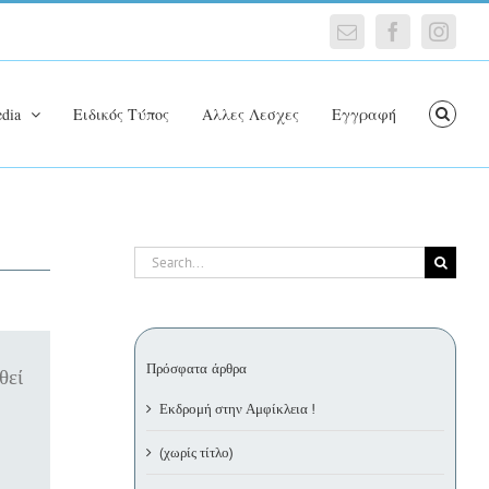
Email
Facebook
Insta
dia
Ειδικός Τύπος
Αλλες Λεσχες
Εγγραφή
Search
for:
Πρόσφατα άρθρα
θεί
Εκδρομή στην Αμφίκλεια !
(χωρίς τίτλο)