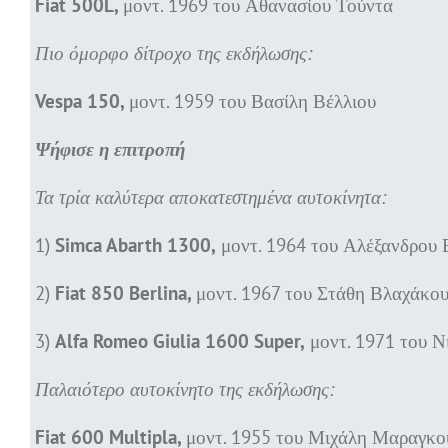
Fiat 500L,
μοντ. 1969 του Αθανασίου Τούντα
Πιο όμορφο δίτροχο της εκδήλωσης:
Vespa 150,
μοντ. 1959 του Βασίλη Βέλλιου
Ψήφισε η επιτροπή
Τα τρία καλύτερα αποκατεστημένα αυτοκίνητα:
1)
Simca Abarth 1300,
μοντ. 1964 του Αλέξανδρου 
2)
Fiat 850 Berlina,
μοντ. 1967 του Στάθη Βλαχάκο
3)
Alfa Romeo Giulia 1600 Super,
μοντ. 1971 του 
Παλαιότερο αυτοκίνητο της εκδήλωσης:
Fiat 600 Multipla,
μοντ. 1955 του Μιχάλη Μαραγκ