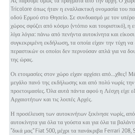
Ας πάρουμε όμως τα πράγματα από την αρχή. Ο χώρος
Tricolore όπως ήταν η εναλλακτική ονομασία του πα
οδού Ερμού στο Θησείο. Σε συνδυασμό με τον υπέρο
χώρος σφύζει από κόσμο (ντόπιο και τουριστικό), η
λίγα λόγια: πάνω από πενήντα αυτοκίνητα και είκοσ
συγκεκριμένη εκδήλωση, τα οποία είχαν την τύχη ν
περαστικών οι οποίοι δεν περνούσαν απλά για να δο
της ώρας.
Οι ετοιμασίες στον χώρο είχαν αρχίσει από…χθες! Μ
μεγάλο πανό της εκδήλωσης και από πολύ νωρίς την
προετοιμασίες. Όλα αυτά πάντα αφού η Λέσχη είχε ε
Αρχαιοτήτων και τις λοιπές Αρχές.
Η προσέλευση των αυτοκινήτων ξεκίνησε νωρίς, από τ
αυτοκίνητα για όλα τα γούστα και για όλα τα βαλάντ
“δικά μας” Fiat 500, μέχρι τα πανάκριβα Ferrari 208