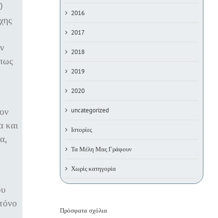
0
2016
χης
2017
εν
2018
όπως
2019
2020
τον
uncategorized
α και
Ιστορίες
α,
Τα Μέλη Μας Γράφουν
Χωρίς κατηγορία
ου
 τόνο
Πρόσφατα σχόλια