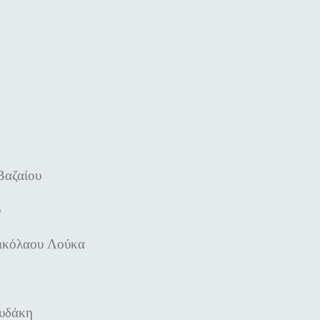
Βαζαίου
υ
Νικόλαου Λούκα
ουδάκη