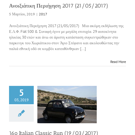
Ανοιξιάτικη Περιήγηση 2017 (21/05/2017)
5 Μαρτίου, 2019
|
2017
Ανοιξιάτικη Περιήγηση 2017 (21/05/2017) Μια ακόμη εκδήλωση της
Ε.Λ.Φ. Fiat 500 & Συναφή έγινε με μεγάλη επιτυχία. 29 αυτοκίνητα
ηλικίας 30 ετών και άνω σε άριστη κατάσταση συγκεντρώθηκαν στο
παρκινγκ του Χωριάτικου στον Άγιο Στέφανο και ακολουθώντας την
παλιά εθνική οδό σε κομβόι κατευθύνθηκαν [...]
Read More
5
03, 2019
alian Classic Run
9/03/2017)
2017
16o Italian Classic Run (19/03/2017)