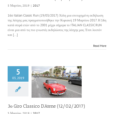
5 Μαρτίου, 2019
|
2017
16o Italian Classic Run (19/03/2017) Άλλη μια επιτυχημένη εκδήλωση
της λέσχης μας πραγματοποιήθηκε την Κυριακή 19 Μαρτίου 2017. Η 16η
κατά σειρά ετών από το 2001 μέχρι σήμερα το ITALIAN CLASSIC RUN
είναι μια από τις πιο γνωστές εκδηλώσεις της λέσχης μας. Έτσι λοιπόν
και [...]
Read More
5
03, 2019
 Classico D’Atene
2/02/2017)
2017
3ο Giro Classico D’Atene (12/02/2017)
5 Μαρτίου, 2019
|
2017