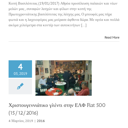
Κοπή Βασιλόπιτας (19/01/2017) Αθρόα προσέλευση παλαιών και νέων
μελών μας , συναφών λεσχών και φίλων στην κοπή της
Πρωτοχρονιάτικης βασιλόπιτας της λέσχης μας. Ο μπουφές μας πήρε
φωτιά και η λαχειοφόρος μας μοίρασε άφθονα δώρα. Με υγεία και πολλά
ακόμα χιλιόμετρα στα κοντέρ των αυτοκινήτων [...]
Read More
4
03, 2019
γεννιάτικο γλέντι
 ΕΛΦ Fiat 500
15/12/2016)
2016
Χριστουγεννιάτικο γλέντι στην ΕΛΦ Fiat 500
(15/12/2016)
4 Μαρτίου, 2019
|
2016