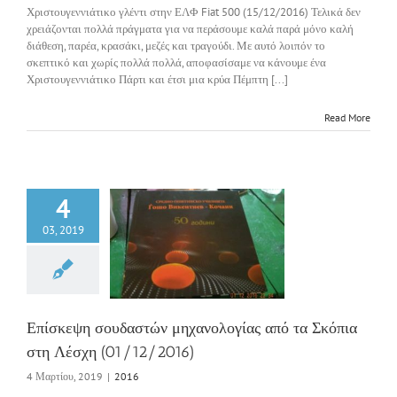
Χριστουγεννιάτικο γλέντι στην ΕΛΦ Fiat 500 (15/12/2016) Τελικά δεν
χρειάζονται πολλά πράγματα για να περάσουμε καλά παρά μόνο καλή
διάθεση, παρέα, κρασάκι, μεζές και τραγούδι. Με αυτό λοιπόν το
σκεπτικό και χωρίς πολλά πολλά, αποφασίσαμε να κάνουμε ένα
Χριστουγεννιάτικο Πάρτι και έτσι μια κρύα Πέμπτη [...]
Read More
4
03, 2019
εψη σουδαστών
ολογίας από τα
πια στη Λέσχη
1/12/2016)
2016
Επίσκεψη σουδαστών μηχανολογίας από τα Σκόπια
στη Λέσχη (01/12/2016)
4 Μαρτίου, 2019
|
2016