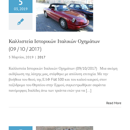
5
03, 2019
στεία Ιστορικών
ικών Οχημάτων
9/10/2017)
2017
Καλλιστεία Ιστορικών Ιταλικών Οχημάτων
(09/10/2017)
5 Μαρτίου, 2019
|
2017
Καλλιστεία Ιστορικών Ιταλικών Οχημάτων (09/10/2017) Μια ακόμη
εκδήλωση της λέσχης μας, στέφθηκε με απόλυτη επιτυχία. Με την
βοήθεια του θεού, της ΕΛΦ Fiat 500 και του καλού καιρού, στον
πεζόδρομο του Θησείου στην Ερμού, συγκεντρωθήκαν σαράντα
πανέμορφες Ιταλίδες άνω των τριάντα ετών για να [...]
Read More