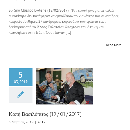
3ο Giro Classico D'Atene (12/02/2017) Τον ερωτά μας για τα παλιά
αυτοκίνητα δεν κατάφεραν να εμποδίσουν το χιονόνερο και οι αντίξοες
καιρικές συνθήκες. 27 πανέμορφες κυρίες άνω των τριάντα ετών
ξεκίνησαν από το Άλσος Γαλατσίου διέσχισαν την Αττική και
καταλήξανε στην Βάρη. Όσοι έπιναν [...]
Read More
5
03, 2019
 Βασιλόπιτας
9/01/2017)
2017
Κοπή Βασιλόπιτας (19/01/2017)
5 Μαρτίου, 2019
|
2017