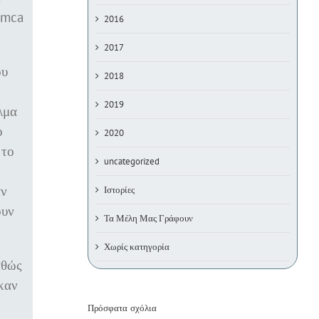
imca
2016
2017
ου
2018
2019
λμα
ο
2020
 το
uncategorized
αν
Ιστορίες
ουν
Τα Μέλη Μας Γράφουν
Χωρίς κατηγορία
αθώς
ηκαν
Πρόσφατα σχόλια