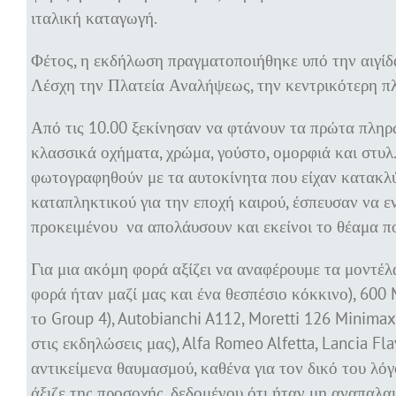
ιταλική καταγωγή.
Φέτος, η εκδήλωση πραγματοποιήθηκε υπό την αιγίδ
Λέσχη την Πλατεία Αναλήψεως, την κεντρικότερη πλα
Από τις 10.00 ξεκίνησαν να φτάνουν τα πρώτα πληρώμ
κλασσικά οχήματα, χρώμα, γούστο, ομορφιά και στυλ.
φωτογραφηθούν με τα αυτοκίνητα που είχαν κατακλύσ
καταπληκτικού για την εποχή καιρού, έσπευσαν να ε
προκειμένου να απολάυσουν και εκείνοι το θέαμα π
Για μια ακόμη φορά αξίζει να αναφέρουμε τα μοντέλα: 
φορά ήταν μαζί μας και ένα θεσπέσιο κόκκινο), 600 M
το Group 4), Autobianchi A112, Moretti 126 Minimax
στις εκδηλώσεις μας), Alfa Romeo Alfetta, Lancia Fl
αντικείμενα θαυμασμού, καθένα για τον δικό του λό
άξιζε της προσοχής, δεδομένου ότι ήταν μη αναπαλ