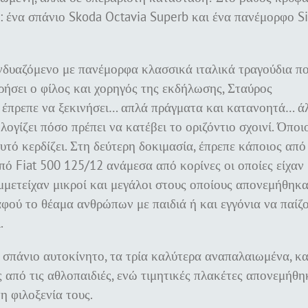
: ένα σπάνιο Skoda Octavia Superb και ένα πανέμορφο S
νδυαζόμενο με πανέμορφα κλασσικά ιταλικά τραγούδια π
ρήσει ο φίλος και χορηγός της εκδήλωσης, Σταύρος
ι έπρεπε να ξεκινήσει… απλά πράγματα και κατανοητά… ά
λογίζει πόσο πρέπει να κατέβει το οριζόντιο σχοινί. Όποι
τό κερδίζει. Στη δεύτερη δοκιμασία, έπρεπε κάποιος από
ό Fiat 500 125/12 ανάμεσα από κορίνες οι οποίες είχαν
μμετείχαν μικροί και μεγάλοι στους οποίους απονεμήθηκ
αφού το θέαμα ανθρώπων με παιδιά ή και εγγόνια να παίζ
.
 σπάνιο αυτοκίνητο, τα τρία καλύτερα αναπαλαιωμένα, κ
ς από τις αθλοπαιδιές, ενώ τιμητικές πλακέτες απονεμήθ
η φιλοξενία τους.