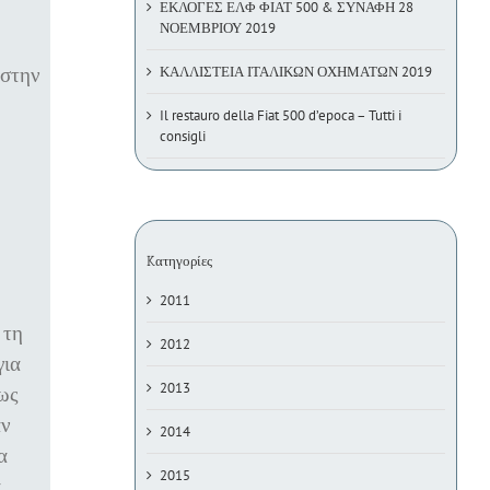
ΕΚΛΟΓΕΣ ΕΛΦ ΦΙΑΤ 500 & ΣΥΝΑΦΗ 28
ΝΟΕΜΒΡΙΟΥ 2019
 στην
ΚΑΛΛΙΣΤΕΙΑ ΙΤΑΛΙΚΩΝ ΟΧΗΜΑΤΩΝ 2019
Il restauro della Fiat 500 d’epoca – Tutti i
consigli
Kατηγορίες
2011
 τη
2012
για
2013
μως
αν
2014
α
2015
ά