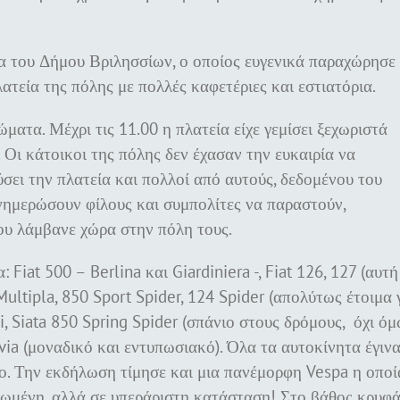
α του Δήμου Βριλησσίων, ο οποίος ευγενικά παραχώρησε
τεία της πόλης με πολλές καφετέριες και εστιατόρια.
ατα. Μέχρι τις 11.00 η πλατεία είχε γεμίσει ξεχωριστά
 Οι κάτοικοι της πόλης δεν έχασαν την ευκαιρία να
ει την πλατεία και πολλοί από αυτούς, δεδομένου του
νημερώσουν φίλους και συμπολίτες να παραστούν,
ου λάμβανε χώρα στην πόλη τους.
Fiat 500 – Berlina και Giardiniera -, Fiat 126, 127 (αυτή
ultipla, 850 Sport Spider, 124 Spider (απολύτως έτοιμα 
i, Siata 850 Spring Spider (σπάνιο στους δρόμους, όχι ό
avia (μοναδικό και εντυπωσιακό). Όλα τα αυτοκίνητα έγιν
γο. Την εκδήλωση τίμησε και μια πανέμορφη Vespa η οποί
αιωμένη, αλλά σε υπεράριστη κατάσταση! Στο βάθος κρυφ