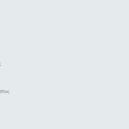
ς
στος