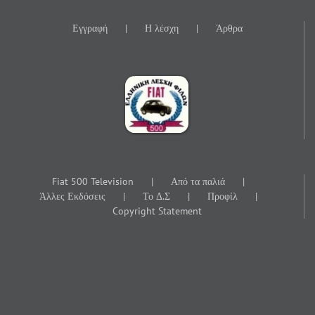
Εγγραφή
Η λέσχη
Άρθρα
Fiat 500 Television
Από τα παλιά
Άλλες Εκδόσεις
Το Δ.Σ
Προφίλ
Copyright Statement