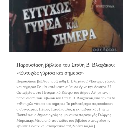
Παρουσίαση βιβλίου του Στάθη Β. Βλαχάκου:
«Ευτυχώς γύρισα και σήμερα»
Παρουσίαση βιβλίου του Στάθη Β. Βλαχάκου: «Ευτυχώς γύρισα
και σήμερα» Σε μία κατάμεστη αίθουσα έγινε την Δευτέρα 22
Οκτωβρίου, στο Πνευματικό Κέντρο του Δήμου Αθηναίων, η
παρουσίαση του βιβλίου του Στάθη Β. Βλαχάκου, υπό τον τίτλο
««Ευτυχώς γύρισα και σήμερα» Το μυθιστόρημα παρουσίασαν
ο συγγραφέας Πέτρος Τατσόπουλος, η εκπαιδευτικός Γιώτα
Παππά και ο δημοσιογράφος-μουσικός παραγωγός Γιώργος
Μαρκάκης.Μέσα από τις σελίδες του βιβλίου ο αναγνώστης
«βιώνει» ένα κινηματογραφικό ταξίδι: ένα ταξίδι [...]