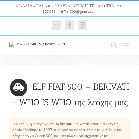
Skip
ΦΙΛΑΔΕΛΦΕΙΑΣ 300 / ΑΧΑΡΝΑΙ ΑΤΤΙΚΗΣ ΤΤ 13671 ΤΗΛ. 210-
to
235033
|
elffiat500@gmail.com
content
Email
Facebook
Instagram
ELF FIAT 500 – DERIVATI
– WHO IS WHO της λεσχης μας
H Ελληνική Λέσχη Φίλων
Φίατ 500
– Συναφή είναι μια λέσχη η
οποία ιδρύθηκε το 1997 με σκοπό να ενώσει όλους τους φίλους και
λάτρεις του μυθικού 500, και του κλασικού μηχανοκίνητου