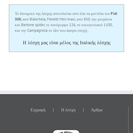
Το δυναμικό της λέσχης αποτελείται από όλα τα μοντέλα του
Fiat
500
, από Bianchina, Moretti Mini maxi, από 850, την μπερλινα
και Bertone spider, το πανέμορφο 126, το οικογενειακό 1100,
και την Campagnola το τζιπ που άφησε εποχή..
Η λέσχη μας είναι μέλος της
Ιταλικής λέσχης
Εγγραφή
Η λέσχη
Άρθρα